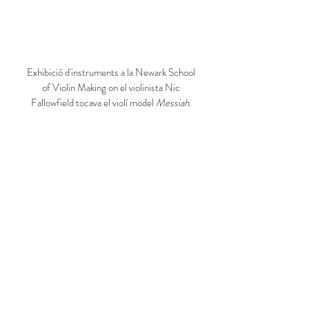
Exhibició d'instruments a la Newark School
of Violin Making on el violinista Nic
Fallowfield tocava el violí model
Messiah
.
Ferran Bardolet provant el cello model
Gore Booth
al seu estudi de Terrassa.